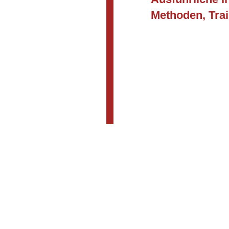
Methoden, Tra
2023
Fortbildungsp
Persönlichkeit 
, in Zusammenar
September bis
Programm, Kondit