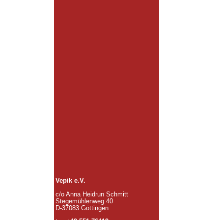
Vepik e.V.
c/o Anna Heidrun Schmitt
Stegemühlenweg 40
D-37083 Göttingen